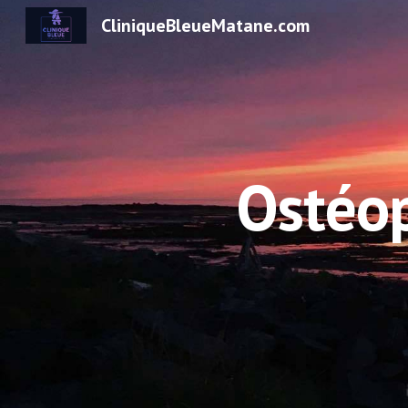
CliniqueBleueMatane.com
Sk
Ostéop